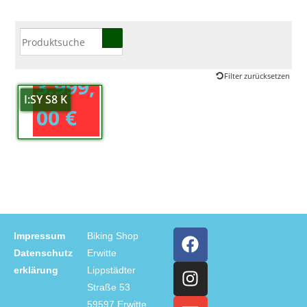
Filter zurücksetzen
3.999,
I:SY S8 K
00
€
Impressum
Biking Shop
Datenschutz
Erwitte
erklärung
Lippstädter
Straße 53
59597 Erwitte