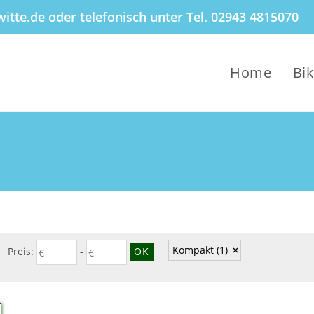
itte.de oder telefonisch unter Tel. 02943 4815070
Home
Bi
Kompakt
(1)
Preis:
-