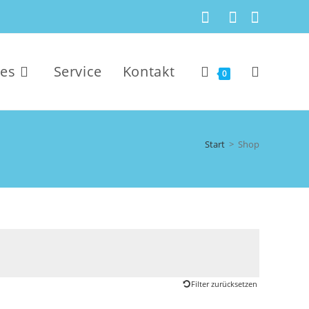
kes
Service
Kontakt
0
Start
>
Shop
Filter zurücksetzen