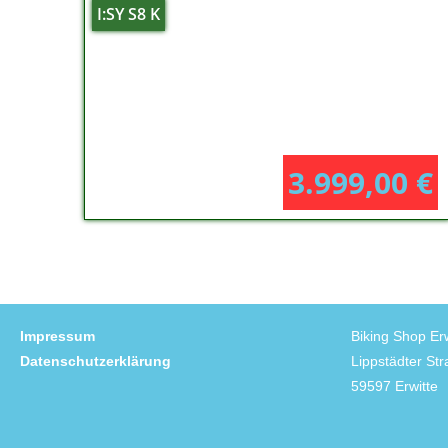
I:SY S8 K
3.999,00
€
Impressum
Biking Shop Erw
Datenschutzerklärung
Lippstädter St
59597 Erwitte