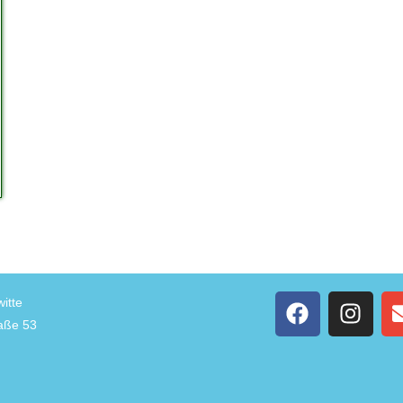
itte
raße 53