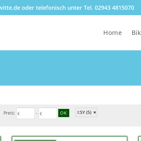
itte.de oder telefonisch unter Tel. 02943 4815070
Home
Bi
I:SY
(5)
Preis:
-