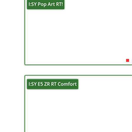
I:SY Pop Art RT!
I:SY E5 ZR RT Comfort