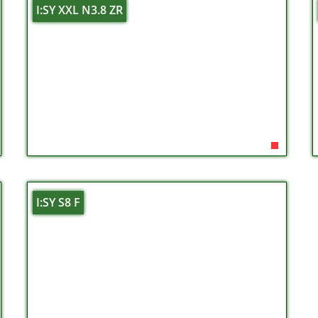
I:SY XXL N3.8 ZR
I:SY S8 F