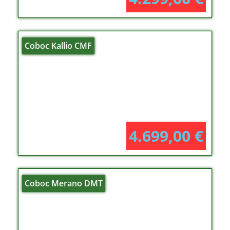
Coboc Kallio CMF
4.699,00
€
Coboc Merano DMT