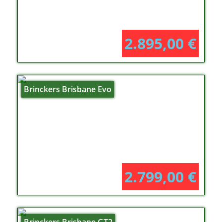
2.895,00
€
Brinckers Brisbane Evo
2.799,00
€