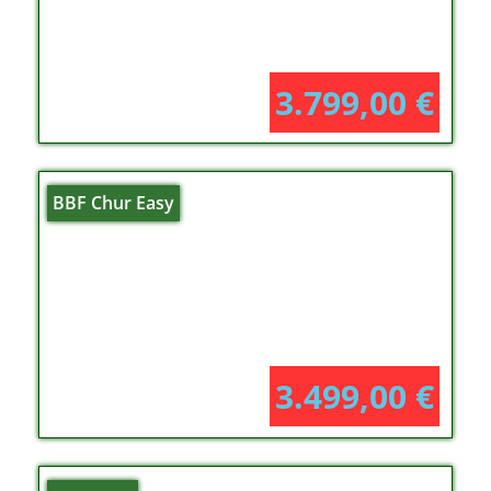
3.799,00
€
BBF Chur Easy
3.499,00
€