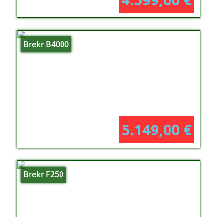
Brekr B4000
5.149,00
€
Brekr F250