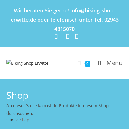
Inhalt
springen
Wir beraten Sie gerne! info@biking-shop-
erwitte.de oder telefonisch unter Tel. 02943
4815070
Menü
0
Shop
An dieser Stelle kannst du Produkte in diesem Shop
durchsuchen.
Start
>
Shop