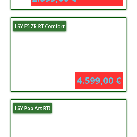
I:SY E5 ZR RT Comfort
4.599,00
€
I:SY Pop Art RT!