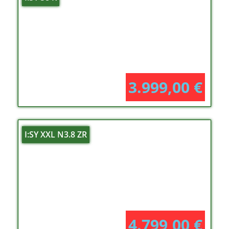
3.999,00
€
I:SY XXL N3.8 ZR
4.799,00
€