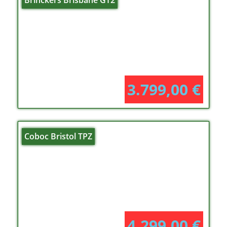
Brinckers Brisbane GT2
3.799,00
€
Coboc Bristol TPZ
4.299,00
€