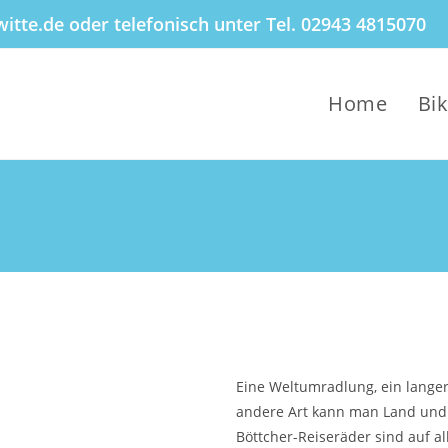
itte.de oder telefonisch unter Tel. 02943 4815070
Home
Bi
n
Eine Weltumradlung, ein lange
andere Art kann man Land und 
Böttcher-Reiseräder sind auf a