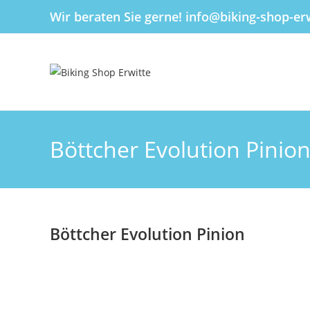
Inhalt
Wir beraten Sie gerne! info@biking-shop-erw
springen
Böttcher Evolution Pinio
Böttcher Evolution Pinion