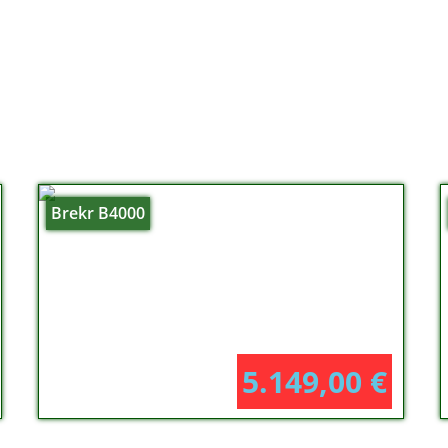
Brekr B4000
5.149,00
€