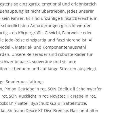
stens so einzigartig, emotional und erlebnisreich
 Behauptung ist nicht übertrieben. Jedes unserer
e sein Fahrer. Es sind unzählige Einsatzbereiche, in
rschiedlichsten Anforderungen gerecht werden
artig – ob Körpergröße, Gewicht, Fahrweise oder
jede Reise einzigartig und faszinierend ist. All
Modell-, Material- und Komponentenauswahl
rden. Unsere Reiseräder sind robuste Räder für
schwer bepackt, souveräne und sichere
ition ist bequem und auf lange Strecken ausgelegt.
tige Sonderausstattung:
 Pinion Getriebe in rot, SON Edellux ll Scheinwerfer
ot, SON Rücklicht in rot, Novatec HR Nabe in rot,
oks B17 Sattel, By.Schulz G.2 ST Sattelstütze,
al, Shimano Deore XT Disc Bremse, Flaschenhalter