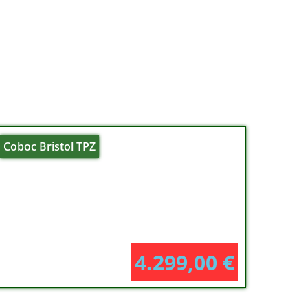
Coboc Bristol TPZ
4.299,00
€