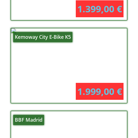
1.399,00
€
Kemoway City E-Bike K5
1.999,00
€
BBF Madrid