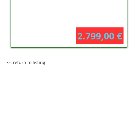
2.799,00
€
<< return to listing