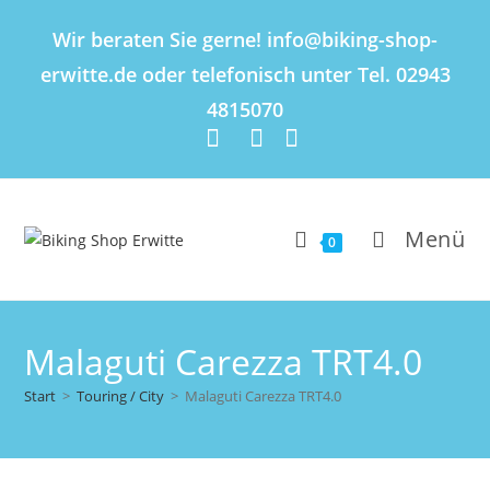
Inhalt
springen
Wir beraten Sie gerne! info@biking-shop-
erwitte.de oder telefonisch unter Tel. 02943
4815070
Menü
0
Malaguti Carezza TRT4.0
Start
>
Touring / City
>
Malaguti Carezza TRT4.0