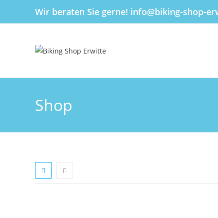
Inhalt
Wir beraten Sie gerne! info@biking-shop-erw
springen
Shop