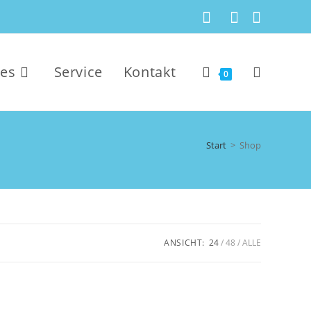
kes
Service
Kontakt
0
Start
>
Shop
ANSICHT:
24
48
ALLE