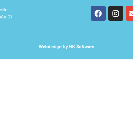
itte
raße 53
Webdesign by NK Software