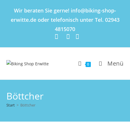
Inhalt
springen
Wir beraten Sie gerne! info@biking-shop-
erwitte.de oder telefonisch unter Tel. 02943
4815070
Menü
0
Böttcher
Start
>
Böttcher