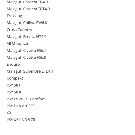
Malaguti Carezza TR4.0
Malaguti Carezza TRT4.0
Trekking
Malaguti Collina FW6.0
Cross Country
Malaguti Brenta HT5.0
All Mountain
Malaguti Civetta FS6.1
Malaguti Civetta FS6.0
Enduro
Malaguti Superiore LTD1.1
Kompakt
I:SY S8 F
I:SY S8 K
I:SY E5 ZR RT Comfort
I:SY Pop Art RT!
XXL
I:SY XXL N3.8 ZR