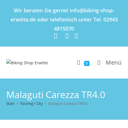
Inhalt
springen
Wir beraten Sie gerne! info@biking-shop-
erwitte.de oder telefonisch unter Tel. 02943
4815070
Menü
0
Malaguti Carezza TR4.0
Start
>
Touring / City
>
Malaguti Carezza TR4.0