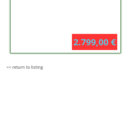
2.799,00
€
<< return to listing