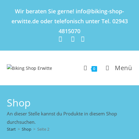
Inhalt
springen
Wir beraten Sie gerne! info@biking-shop-
erwitte.de oder telefonisch unter Tel. 02943
4815070
Menü
0
Shop
An dieser Stelle kannst du Produkte in diesem Shop
durchsuchen.
Start
>
Shop
>
Seite 2