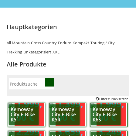
Hauptkategorien
All Mountain
Cross Country
Enduro
Kompakt
Touring / City
Trekking
Unkategorisiert
XXL
Alle Produkte
Filter zurücksetzen
1.999,
1.399,
1.999,
Kemoway
Kemoway
Kemoway
City E-Bike
City E-Bike
City E-Bike
00
€
00
€
00
€
K5
K5R
K6S
2.299,
3.659,
3.249,