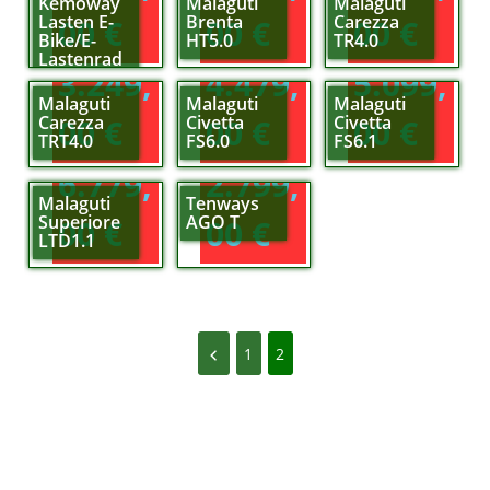
Kemoway
Malaguti
Malaguti
Lasten E-
Brenta
Carezza
00
€
00
€
00
€
Bike/E-
HT5.0
TR4.0
Lastenrad
3.249,
4.479,
5.099,
P7
Malaguti
Malaguti
Malaguti
Carezza
Civetta
Civetta
00
€
00
€
00
€
TRT4.0
FS6.0
FS6.1
6.779,
2.799,
Malaguti
Tenways
Superiore
AGO T
00
€
00
€
LTD1.1
1
2